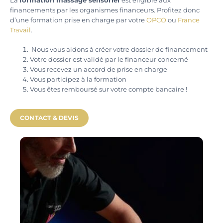
financements par les organismes financeurs. Profitez donc
d’une formation prise en charge par votre
OPCO
ou
France
Travail
.
Nous vous aidons à créer votre dossier de financement
Votre dossier est validé par le financeur concerné
Vous recevez un accord de prise en charge
Vous participez à la formation
Vous êtes remboursé sur votre compte bancaire !
CONTACT & DEVIS