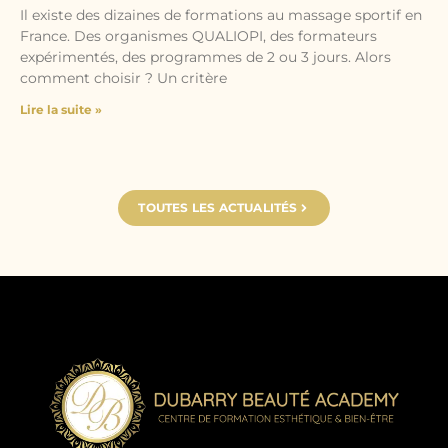
Il existe des dizaines de formations au massage sportif en
France. Des organismes QUALIOPI, des formateurs
expérimentés, des programmes de 2 ou 3 jours. Alors
comment choisir ? Un critère
Lire la suite »
TOUTES LES ACTUALITÉS