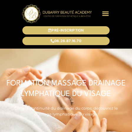
PRÉ-INSCRIPTION
06.26.87.16.70
FORMATION MASSAGE DRAINAGE
LYMPHATIQUE DU VISAGE
Dans la continuité du drainage du corps, découvrez le
drainage lymphatique du visage.