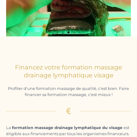
HeadSpa
Formation massage Head Spa par
Financez votre formation massage
Dubarry Academy.
drainage lymphatique visage
JE DÉCOUVRE
Profiter d'une formation massage de qualité, c'est bien. Faire
financer sa formation massage, c'est mieux !
La
formation massage drainage lymphatique du visage
est
éligible aux financements par tous les organismes financeurs.